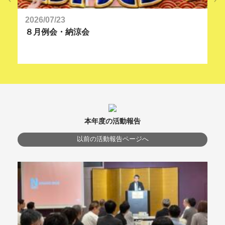
2026/07/23
20
８月例会・納涼会
９
本年度の活動報告
以前の活動報告ページへ