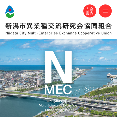
N-MEC 新潟市異業種交流研究会協同組合
おかげさまで設立30周年！
M
入会
案内
N-MEC