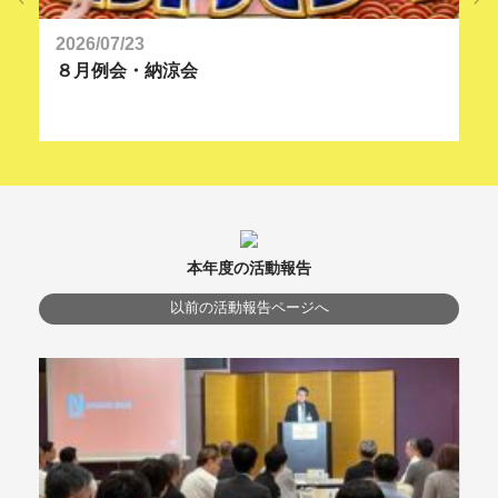
2026/07/23
20
８月例会・納涼会
９
本年度の活動報告
以前の活動報告ページへ