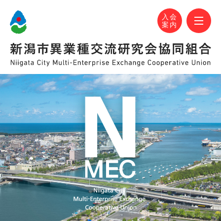
N-MEC 新潟市異業種交流研究会協同組合
おかげさまで設立30周年！
M
入会
案内
N-MEC