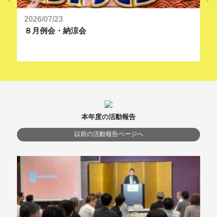
2026/07/23
20
８月例会・納涼会
９
本年度の活動報告
以前の活動報告ページへ