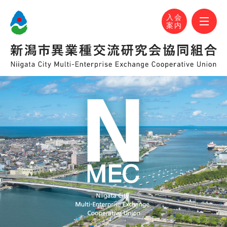
N-MEC 新潟市異業種交流研究会協同組合
おかげさまで設立30周年！
M
入会
案内
N-MEC