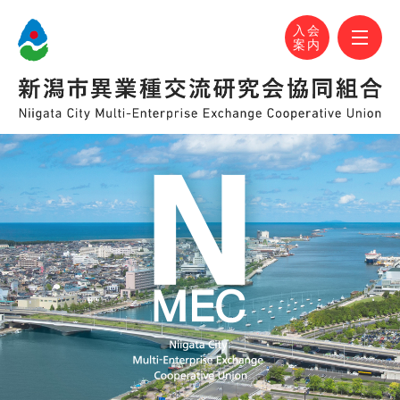
N-MEC 新潟市異業種交流研究会協同組合
おかげさまで設立30周年！
M
入会
案内
N-MEC