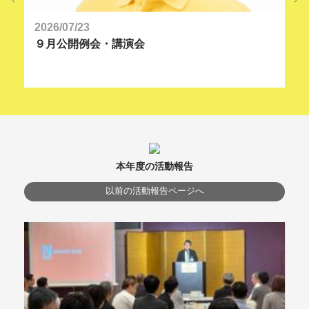
2026/07/23
20
９月公開例会・講演会
８
本年度の活動報告
以前の活動報告ページへ