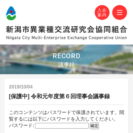
N-MEC 新潟市異業種交流研究会協同組合
おかげさまで設立30周年！
M
入会
案内
RECORD
議事録
2019/10/04
[保護中] 令和元年度第６回理事会議事録
このコンテンツはパスワードで保護されています。閲
覧するには以下にパスワードを入力してください。
パスワード: