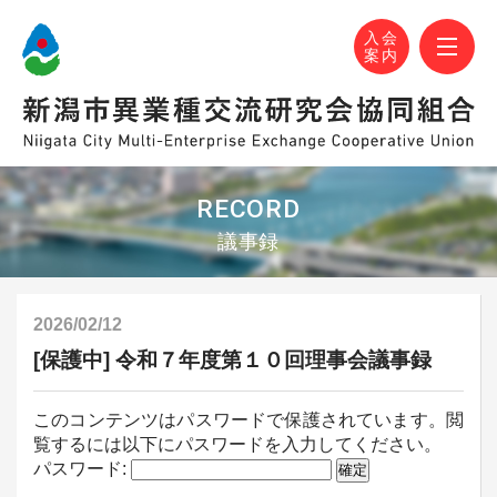
N-MEC 新潟市異業種交流研究会協同組合
おかげさまで設立30周年！
M
入会
案内
RECORD
議事録
2026/02/12
[保護中] 令和７年度第１０回理事会議事録
このコンテンツはパスワードで保護されています。閲
覧するには以下にパスワードを入力してください。
パスワード: