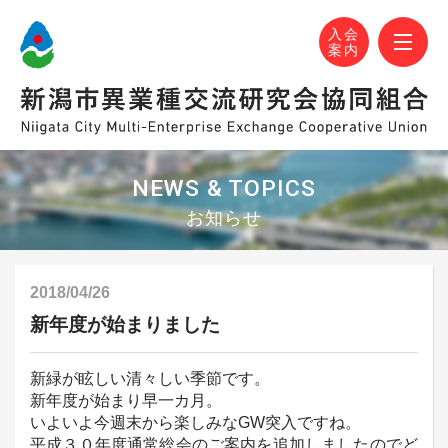
N-MEC 新潟市異業種交流研究会協同組合
おかげさまで設立30周年！
M
入会
案内
NEWS & TOPICS
お知らせ
2018/04/26
新年度が始まりました
新緑が眩しい清々しい季節です。
新年度が始まり早一カ月。
いよいよ今週末から楽しみなGW突入ですね。
平成３０年度通常総会のご案内を追加しましたのでど