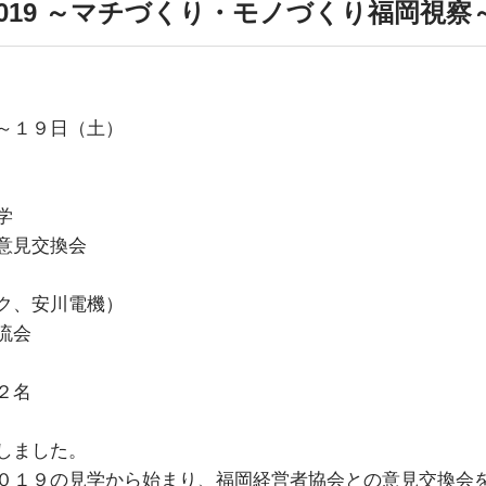
ion 2019 ～マチづくり・モノづくり福岡視察
～１９日（土）
学
意見交換会
ク、安川電機）
流会
２名
しました。
０１９の見学から始まり、福岡経営者協会との意見交換会