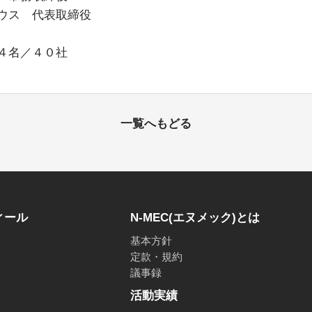
ウス 代表取締役
４名／４０社
一覧へもどる
ィール
N-MEC(エヌメック)とは
基本方針
定款・規約
議事録
活動実績