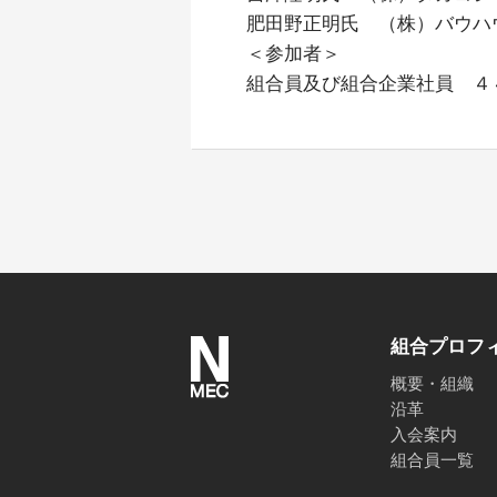
肥田野正明氏 （株）バウハ
＜参加者＞
組合員及び組合企業社員 ４
組合プロフ
概要・組織
沿革
入会案内
組合員一覧