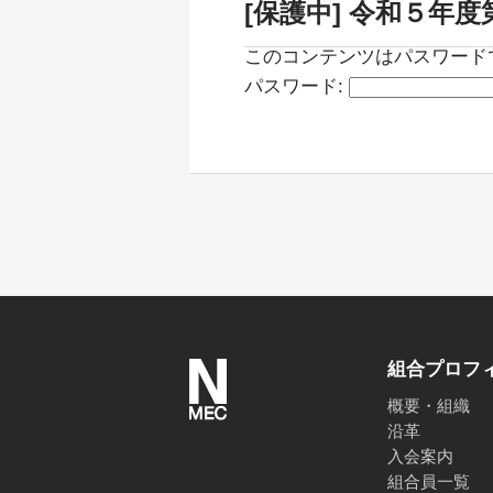
[保護中] 令和５年
このコンテンツはパスワード
パスワード:
組合プロフ
概要・組織
沿革
入会案内
組合員一覧