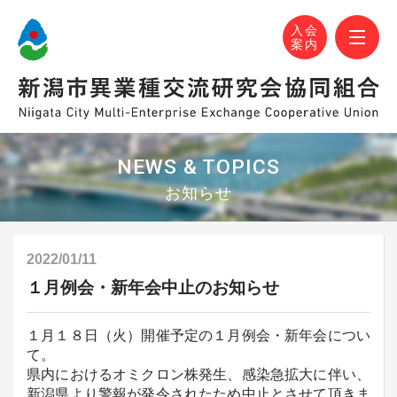
N-MEC 新潟市異業種交流研究会協同組合
おかげさまで設立30周年！
M
入会
案内
NEWS & TOPICS
お知らせ
2022/01/11
１月例会・新年会中止のお知らせ
１月１８日（火）開催予定の１月例会・新年会につい
て。
県内におけるオミクロン株発生、感染急拡大に伴い、
新潟県より警報が発令されたため中止とさせて頂きま