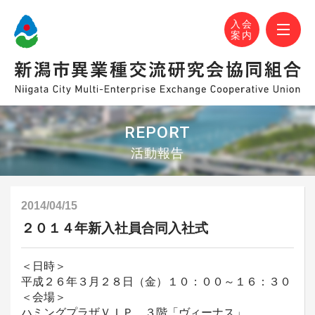
N-MEC 新潟市異業種交流研究会協同組合
おかげさまで設立30周年！
M
入会
案内
REPORT
活動報告
2014/04/15
２０１４年新入社員合同入社式
＜日時＞
平成２６年３月２８日（金）１０：００～１６：３０
＜会場＞
ハミングプラザＶＩＰ ３階「ヴィーナス」