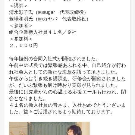
＜講師＞
清水彩子氏（㈱sugar 代表取締役）
萱場和明氏（㈱カヤバ 代表取締役）
＜参加者＞
組合企業新入社員４１名／９社
＜参加料＞
２，５００円
毎年恒例の合同入社式が開催されました。
午前中の式典では緊張感あふれる中、自己紹介が行わ
れ社会人としての新たな決意を語って頂きました。
午後からは引き続き講演会、研修会が開催されました
が、だいぶ緊張も解け時おり笑顔が見られました。
最後には先輩からの心温まる応援エールも行われ、閉
会となりました。
４１名の新入社員の皆さま、入社おめでとうございま
した。益々ご活躍されるよう期待しております。