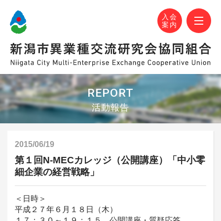
N-MEC 新潟市異業種交流研究会協同組合
おかげさまで設立30周年！
M
入会
案内
REPORT
活動報告
2015/06/19
第１回N-MECカレッジ（公開講座）「中小零
細企業の経営戦略」
＜日時＞
平成２７年６月１８日（木）
１７：３０～１９：１５ 公開講座・質疑応答