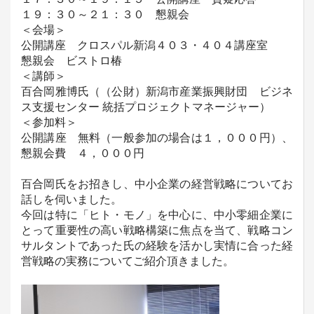
１９：３０～２１：３０ 懇親会
＜会場＞
公開講座 クロスパル新潟４０３・４０４講座室
懇親会 ビストロ椿
＜講師＞
百合岡雅博氏（（公財）新潟市産業振興財団 ビジネ
ス支援センター 統括プロジェクトマネージャー）
＜参加料＞
公開講座 無料（一般参加の場合は１，０００円）、
懇親会費 ４，０００円
百合岡氏をお招きし、中小企業の経営戦略についてお
話しを伺いました。
今回は特に「ヒト・モノ」を中心に、中小零細企業に
とって重要性の高い戦略構築に焦点を当て、戦略コン
サルタントであった氏の経験を活かし実情に合った経
営戦略の実務についてご紹介頂きました。