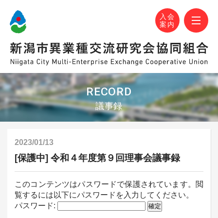
N-MEC 新潟市異業種交流研究会協同組合
おかげさまで設立30周年！
M
入会
案内
RECORD
議事録
2023/01/13
[保護中] 令和４年度第９回理事会議事録
このコンテンツはパスワードで保護されています。閲
覧するには以下にパスワードを入力してください。
パスワード: