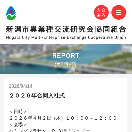
N-MEC 新潟市異業種交流研究会協同組合
おかげさまで設立30周年！
M
入会
案内
REPORT
活動報告
2026/04/14
２０２６年合同入社式
＜日時＞
２０２６年４月２日（木）１０：００～１２：００
＜会場＞
ハミングプラザＶＩＰ ３階「ジュノー」