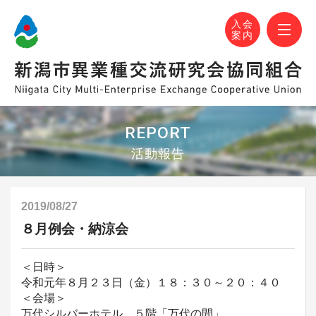
N-MEC 新潟市異業種交流研究会協同組合
おかげさまで設立30周年！
M
入会
案内
REPORT
活動報告
2019/08/27
８月例会・納涼会
＜日時＞
令和元年８月２３日（金）１８：３０～２０：４０
＜会場＞
万代シルバーホテル ５階「万代の間」